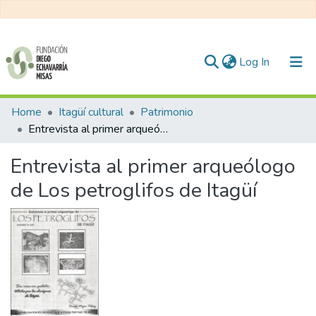
(current)
Log In
Communities & Collections
Home
Itagüí cultural
Patrimonio
Entrevista al primer arqueólogo de Los petroglifos de Itagüí
All of DSpace
Entrevista al primer arqueólogo
Statistics
de Los petroglifos de Itagüí