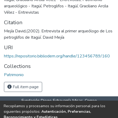
arqueológico - Itagüí
,
Petroglifos - Itagüí
,
Graciliano Arcila
Vélez - Entrevistas
Citation
Mejía David,(2002). Entrevista al primer arqueólogo de Los
petroglifos de Itagüí. David Mejía
URI
https://repositorio.bibliodem.org/handle/123456789/160
Collections
Patrimonio
Full item page
Fundación Diego Echavarría Misas. Correo
Recopilamos y procesamos su información personal para los
salaitagui@bibliodem.org teléfono: 604 277 07 61 celular –
siguientes propósitos:
Autenticación, Preferencias,
WhatsApp 31> Horarios de atención: Lunes a viernes 9:00
Reconocimiento y Estadísticas
.