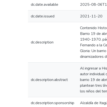
dc.date.available
2025-08-06T1
dc.date.issued
2021-11-20
Contenido Histor
Barrio 19 de abr
1940-1970. pág.
dc.description
Fernando a la Ce
Gloria: Un barri
dinamizadores de
Al ingresar a Hi
autor individual
dc.description.abstract
barrio 19 de abr
plantean tres lín
los niños del terr
dc.description.sponsorship
Alcaldía de Itagü