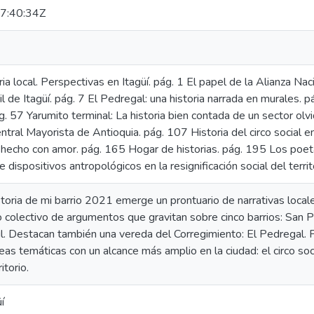
7:40:34Z
ia local. Perspectivas en Itagüí. pág. 1 El papel de la Alianza N
il de Itagüí. pág. 7 El Pedregal: una historia narrada en murales.
 57 Yarumito terminal: La historia bien contada de un sector ol
ntral Mayorista de Antioquia. pág. 107 Historia del circo social e
o hecho con amor. pág. 165 Hogar de historias. pág. 195 Los poe
 dispositivos antropológicos en la resignificación social del terri
storia de mi barrio 2021 emerge un prontuario de narrativas local
 o colectivo de argumentos que gravitan sobre cinco barrios: San P
il. Destacan también una vereda del Corregimiento: El Pedregal. P
eas temáticas con un alcance más amplio en la ciudad: el circo socia
itorio.
í