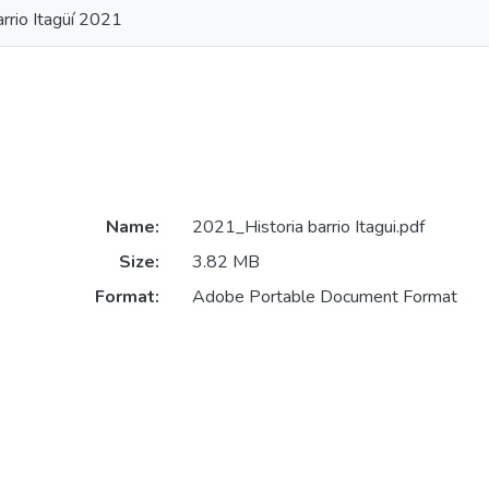
arrio Itagüí 2021
Name:
2021_Historia barrio Itagui.pdf
Size:
3.82 MB
Format:
Adobe Portable Document Format