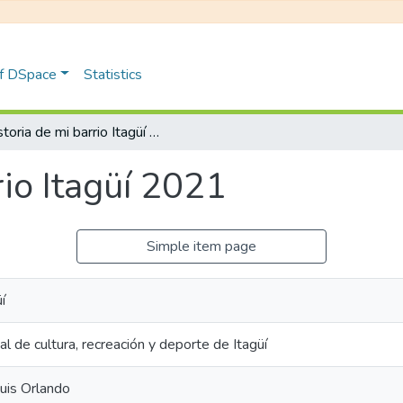
of DSpace
Statistics
Historia de mi barrio Itagüí 2021
rio Itagüí 2021
Simple item page
í
al de cultura, recreación y deporte de Itagüí
Luis Orlando