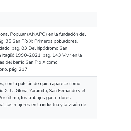
acional Popular (ANAPO) en la fundación del
 pág. 35 San Pío X: Primeros pobladores,
vidado. pág. 83 Del hipódromo San
n Itagüí: 1990-2021. pág. 143 Vivir en la
tas del barrio San Pio X como
torio. pág. 217
es, con la pulsión de quien aparece como
ío X, La Gloria, Yarumito, San Fernando y el
or último, los trabajos gana- dores
l, las mujeres en la industria y la visión de