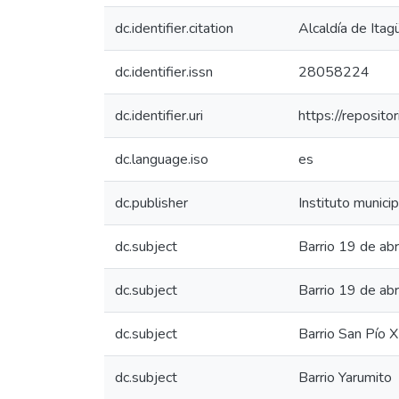
dc.identifier.citation
Alcaldía de Itagü
dc.identifier.issn
28058224
dc.identifier.uri
https://reposit
dc.language.iso
es
dc.publisher
Instituto municip
dc.subject
Barrio 19 de abr
dc.subject
Barrio 19 de ab
dc.subject
Barrio San Pío X
dc.subject
Barrio Yarumito