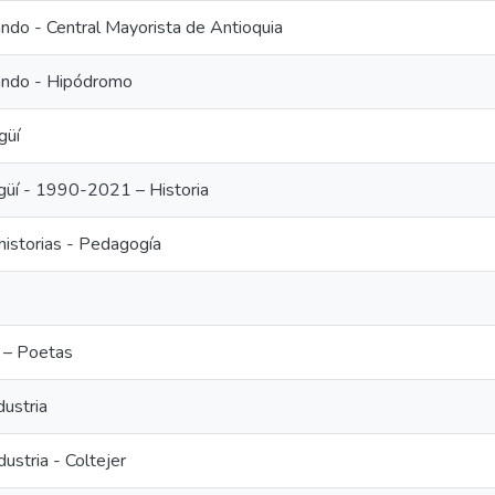
ando - Central Mayorista de Antioquia
ando - Hipódromo
güí
tagüí - 1990-2021 – Historia
historias - Pedagogía
X – Poetas
dustria
dustria - Coltejer