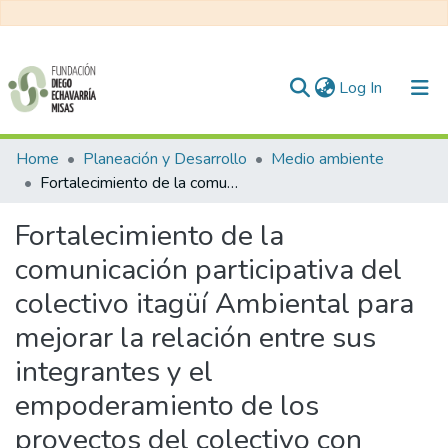
(current)
Log In
Communities & Collections
Home
Planeación y Desarrollo
Medio ambiente
Fortalecimiento de la comunicación participativa del colectivo itagüí Ambiental para mejorar la relación entre sus integrantes y el empoderamiento de los proyectos del colectivo con impacto en la comunidad
All of DSpace
Fortalecimiento de la
Statistics
comunicación participativa del
colectivo itagüí Ambiental para
mejorar la relación entre sus
integrantes y el
empoderamiento de los
proyectos del colectivo con