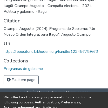
Programas de gobierno - Itagüí
,
Planificación municipal -
Itagüí
,
Ocampo Augusto - Campaña electoral - 2024
,
Política y gobierno - Itagüí
Citation
Ocampo, Augusto. (2024). Programa de Gobierno: "Un
Nuevo Orden Integral para Itagüí". Augusto Ocampo
URI
https://repositorio.bibliodem.org/handle/123456789/63
Collections
Programas de gobierno
Full item page
Fundación Diego Echavarría Misas. Correo
We collect and process your personal information for the
salaitagui@bibliodem.org teléfono: 604 277 07 61 celular –
following purposes:
Authentication, Preferences,
WhatsApp 31> Horarios de atención: Lunes a viernes 9:00
Acknowledgement and Statistics
.