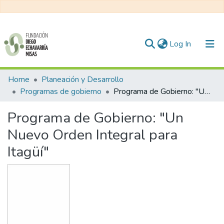
(current)
Log In
Communities & Collections
Home
Planeación y Desarrollo
Programas de gobierno
Programa de Gobierno: "Un Nuevo Orden Integral para Itagüí"
All of DSpace
Programa de Gobierno: "Un
Statistics
Nuevo Orden Integral para
Itagüí"