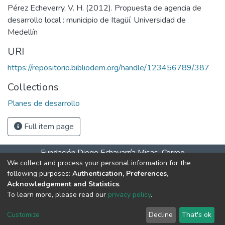
Pérez Echeverry, V. H. (2012). Propuesta de agencia de
desarrollo local : municipio de Itagüí. Universidad de
Medellín
URI
https://repositorio.bibliodem.org/handle/123456789/387
Collections
Planes de desarrollo
Full item page
Fundación Diego Echavarría Misas. Correo
We collect and process your personal information for the
salaitagui@bibliodem.org teléfono: 604 277 07 61 celular –
following purposes:
Authentication, Preferences,
WhatsApp 31> Horarios de atención: Lunes a viernes 9:00
Acknowledgement and Statistics
.
a.m. a 6:00 p.m. Sábados 10:00 a.m. a 4:00 p.m.
DSpace
To learn more, please read our
privacy policy
.
software
copyright © 2002-2026
LYRASIS
Cookie
Privacy
End User
Send
Customize
Decline
That's ok
settings
policy
Agreement
Feedback