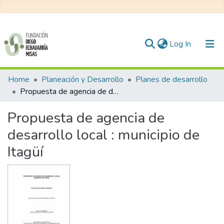
(current)
Log In
Communities & Collections
Home
Planeación y Desarrollo
Planes de desarrollo
Propuesta de agencia de desarrollo local : municipio de Itagüí
All of DSpace
Propuesta de agencia de
Statistics
desarrollo local : municipio de
Itagüí