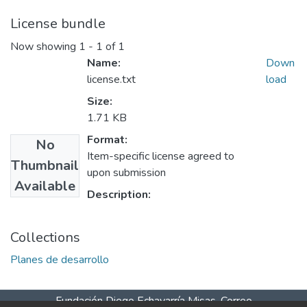
License bundle
Now showing
1 - 1 of 1
Name:
Down
license.txt
load
Size:
1.71 KB
Format:
No
Item-specific license agreed to
Thumbnail
upon submission
Available
Description:
Collections
Planes de desarrollo
Fundación Diego Echavarría Misas. Correo