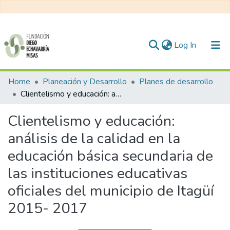
(current)
Log In
Communities & Collections
Home
Planeación y Desarrollo
Planes de desarrollo
Clientelismo y educación: análisis de la calidad en la educación básica secundaria de las instituciones educativas oficiales del municipio de Itagüí 2015- 2017
All of DSpace
Clientelismo y educación:
Statistics
análisis de la calidad en la
educación básica secundaria de
las instituciones educativas
oficiales del municipio de Itagüí
2015- 2017