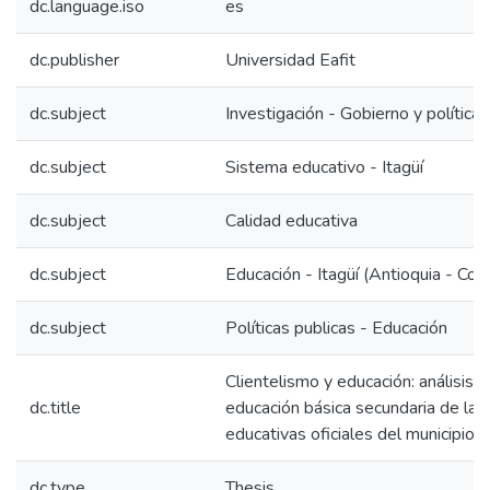
dc.language.iso
es
dc.publisher
Universidad Eafit
dc.subject
Investigación - Gobierno y políticas
dc.subject
Sistema educativo - Itagüí
dc.subject
Calidad educativa
dc.subject
Educación - Itagüí (Antioquia - Col
dc.subject
Políticas publicas - Educación
Clientelismo y educación: análisis d
dc.title
educación básica secundaria de las 
educativas oficiales del municipio
dc.type
Thesis