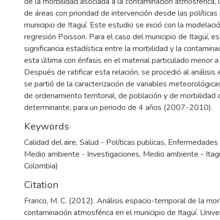
de la morbilidad asociada a la contaminación atmosférica, l
de áreas con prioridad de intervención desde las políticas 
municipio de Itagüí. Este estudio se inició con la modelació
regresión Poisson. Para el caso del municipio de Itagüí, 
significancia estadística entre la morbilidad y la contamina
esta última con énfasis en el material particulado menor a
Después de ratificar esta relación, se procedió al análisis e
se partió de la caracterización de variables meteorológicas,
de ordenamiento territorial, de población y de morbilidad
determinante, para un periodo de 4 años (2007-2010).
Keywords
Calidad del aire
,
Salud - Políticas publicas
,
Enfermedades c
Medio ambiente - Investigaciones
,
Medio ambiente - Itagü
Colombia)
Citation
Franco, M. C. (2012). Análisis espacio-temporal de la morb
contaminación atmosférica en el municipio de Itagüí. Univ