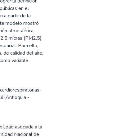
ograr la definición
públicas en el
n a partir de la
este modelo mostró
ción atmosférica,
 2.5 micras (PM2.5).
spacial. Para ello,
 de calidad del aire,
 como variable
ardiorespiratorias
,
í (Antioquia -
ilidad asociada a la
ersidad Nacional de