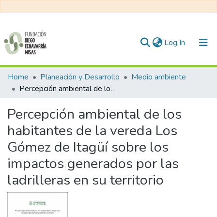
(current)
Log In
Communities & Collections
Home
Planeación y Desarrollo
Medio ambiente
Percepción ambiental de los habitantes de la vereda Los Gómez de Itagüí sobre los impactos generados por las ladrilleras en su territorio
All of DSpace
Percepción ambiental de los
Statistics
habitantes de la vereda Los
Gómez de Itagüí sobre los
impactos generados por las
ladrilleras en su territorio