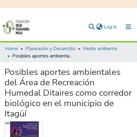
(current)
Log In
Communities & Collections
Home
Planeación y Desarrollo
Medio ambiente
Posibles aportes ambientales del Área de Recreación Humedal Ditaires como corredor biológico en el municipio de Itagüí
All of DSpace
Posibles aportes ambientales
Statistics
del Área de Recreación
Humedal Ditaires como corredor
biológico en el municipio de
Itagüí