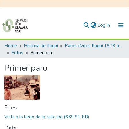
(current)
Log In
Communities & Collections
Home
Historia de Itagüí
Paros cívicos Itagüí 1979 a 1981
Fotos
Primer paro
All of DSpace
Primer paro
Statistics
Files
Vista a lo largo de la calle.jpg
(669.91 KB)
Date