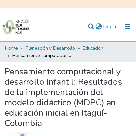
(current)
Log In
Communities & Collections
Home
Planeación y Desarrollo
Educación
Pensamiento computacional y desarrollo infantil: Resultados de la implementación del modelo didáctico (MDPC) en educación inicial en Itagüí-Colombia
All of DSpace
Pensamiento computacional y
Statistics
desarrollo infantil: Resultados
de la implementación del
modelo didáctico (MDPC) en
educación inicial en Itagüí-
Colombia