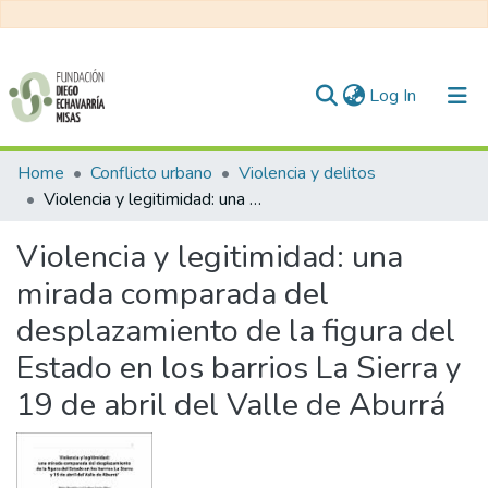
(current)
Log In
Communities & Collections
Home
Conflicto urbano
Violencia y delitos
Violencia y legitimidad: una mirada comparada del desplazamiento de la figura del Estado en los barrios La Sierra y 19 de abril del Valle de Aburrá
All of DSpace
Violencia y legitimidad: una
Statistics
mirada comparada del
desplazamiento de la figura del
Estado en los barrios La Sierra y
19 de abril del Valle de Aburrá