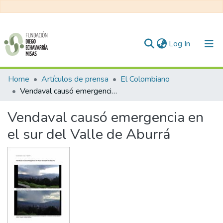
(current)
Log In
Communities & Collections
Home
Artículos de prensa
El Colombiano
Vendaval causó emergencia en el sur del Valle de Aburrá
All of DSpace
Vendaval causó emergencia en
Statistics
el sur del Valle de Aburrá