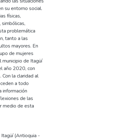
tando las situaciones
en su entorno social.
as físicas,
 simbólicas,
esta problemática
, tanto a las
dultos mayores. En
grupo de mujeres
l municipio de Itagüí
del año 2020, con
Con la claridad al
oceden a todo
la información
lexiones de las
or medio de esta
 Itagüí (Antioquia -