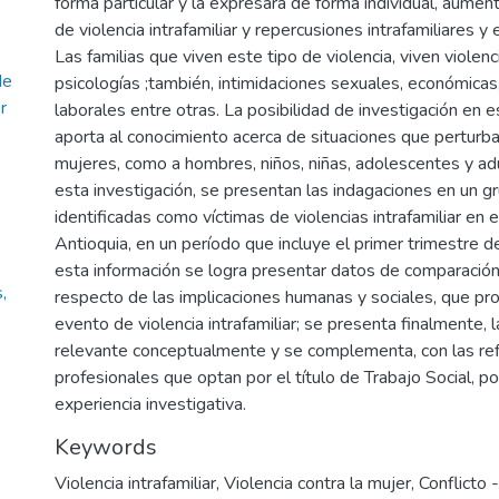
forma particular y la expresará de forma individual, aumen
de violencia intrafamiliar y repercusiones intrafamiliares y 
Las familias que viven este tipo de violencia, viven violenci
de
psicologías ;también, intimidaciones sexuales, económicas,
r
laborales entre otras. La posibilidad de investigación en 
aporta al conocimiento acerca de situaciones que perturban
mujeres, como a hombres, niños, niñas, adolescentes y a
esta investigación, se presentan las indagaciones en un 
identificadas como víctimas de violencias intrafamiliar en e
Antioquia, en un período que incluye el primer trimestre 
esta información se logra presentar datos de comparación. 
,
respecto de las implicaciones humanas y sociales, que pr
evento de violencia intrafamiliar; se presenta finalmente, 
relevante conceptualmente y se complementa, con las ref
profesionales que optan por el título de Trabajo Social, p
experiencia investigativa.
Keywords
Violencia intrafamiliar
,
Violencia contra la mujer
,
Conflicto -