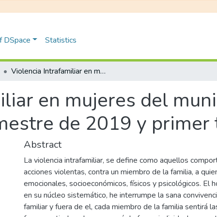
of DSpace
Statistics
Violencia Intrafamiliar en mujeres del municipio de Itagüí entre el último trimestre de 2019 y primer trimestre de 2020
iliar en mujeres del munic
imestre de 2019 y primer
Abstract
La violencia intrafamiliar, se define como aquellos compo
acciones violentas, contra un miembro de la familia, a qu
emocionales, socioeconómicos, físicos y psicológicos. El 
en su núcleo sistemático, he interrumpe la sana convivenc
familiar y fuera de el, cada miembro de la familia sentirá l