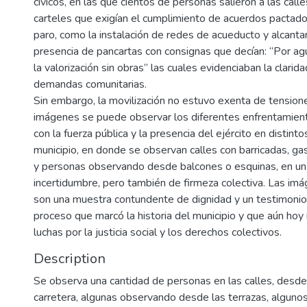
cívicos, en las que cientos de personas salieron a las call
carteles que exigían el cumplimiento de acuerdos pactados
paro, como la instalación de redes de acueducto y alcantari
presencia de pancartas con consignas que decían: “Por ag
la valorización sin obras” las cuales evidenciaban la clarida
demandas comunitarias.
Sin embargo, la movilización no estuvo exenta de tensione
imágenes se puede observar los diferentes enfrentamien
con la fuerza pública y la presencia del ejército en distint
municipio, en donde se observan calles con barricadas, ga
y personas observando desde balcones o esquinas, en u
incertidumbre, pero también de firmeza colectiva. Las im
son una muestra contundente de dignidad y un testimonio 
proceso que marcó la historia del municipio y que aún hoy 
luchas por la justicia social y los derechos colectivos.
Description
Se observa una cantidad de personas en las calles, desde 
carretera, algunas observando desde las terrazas, alguno