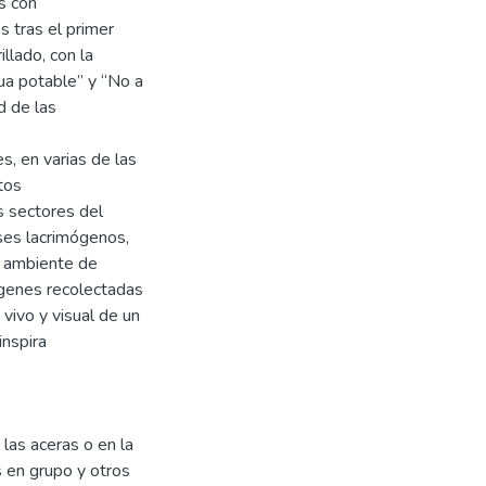
es con
 tras el primer
llado, con la
ua potable” y “No a
d de las
s, en varias de las
tos
os sectores del
ses lacrimógenos,
n ambiente de
ágenes recolectadas
vivo y visual de un
inspira
las aceras o en la
s en grupo y otros