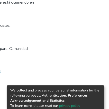
e está ocurriendo en
ciales
,
 paro. Comunidad
5
We collect and process your personal information for the
following purposes:
Authentication, Preferences,
Acknowledgement and Statistics
.
To learn more, please read our
privacy policy
.