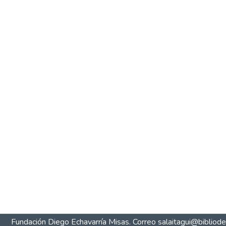
Fundación Diego Echavarría Misas. Correo salaitagui@biblio