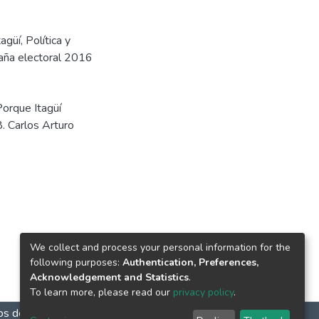
tagüí
,
Política y
aña electoral 2016
Porque Itagüí
. Carlos Arturo
We collect and process your personal information for the
following purposes:
Authentication, Preferences,
Acknowledgement and Statistics
.
To learn more, please read our
privacy policy
.
 de atención: Lunes a viernes 9:00 a.m. a 6:00 p.m. Sábados