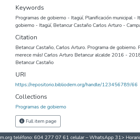
Keywords
Programas de gobierno - Itagüí
,
Planificación municipal - I
gobierno - Itagüí
,
Betancur Castaño Carlos Arturo - Camp
Citation
Betancur Castaño, Carlos Arturo. Programa de gobierno. 
merece más! Carlos Arturo Betancur alcalde 2016 - 2018
Betancur Castaño
URI
https://repositorio.bibliodem.org/handle/123456789/66
Collections
Programas de gobierno
Full item page
dem.org teléfono: 604 277 07 61 celular – WhatsApp 31> Horarios