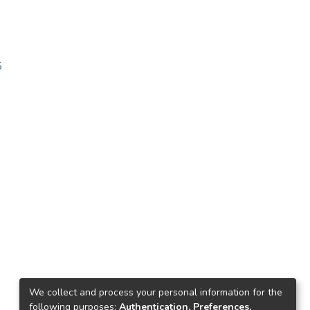
5
We collect and process your personal information for the
following purposes:
Authentication, Preferences,