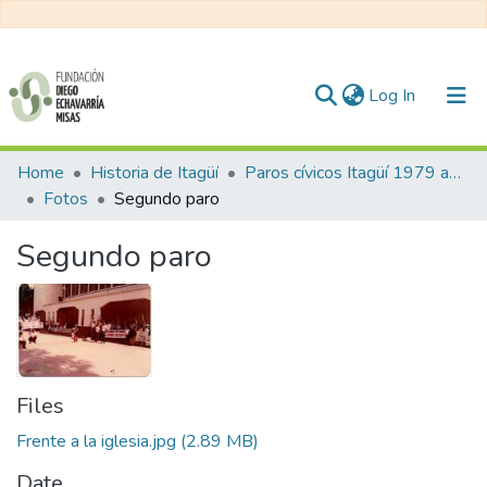
(current)
Log In
Communities & Collections
Home
Historia de Itagüí
Paros cívicos Itagüí 1979 a 1981
Fotos
Segundo paro
All of DSpace
Segundo paro
Statistics
Files
Frente a la iglesia.jpg
(2.89 MB)
Date