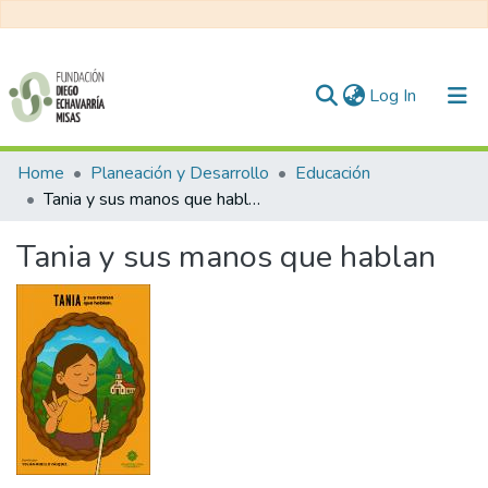
(current)
Log In
Communities & Collections
Home
Planeación y Desarrollo
Educación
Tania y sus manos que hablan
All of DSpace
Tania y sus manos que hablan
Statistics