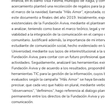
infancia, en el barrio Villa Fátima, municipio de Itagüí, y c
acercamiento planteó una recolección de regalos para la po
el marco de la navidad, llamada “Más Amor”, ejecutada,
este documento a finales del año 2019. Inicialmente, exp
existenciales de la Fundación Aviva, mediante el plantea
a analizar, teniendo como base el marco teórico, legal y re
viabilidad a la integración de la comunicación en el campo 
comunitario. Justificaré además, la importancia de mi inte
estudiante de comunicación social, hecho evidenciado en l
Universidad, mediante sus lazos de interinstitucional a la s
Fundación Aviva, para contar con un futuro profesional qu
actividades. Seguidamente, analizaré las herramientas exi
Fundación Aviva y de acuerdo a los resultados, propondr
herramientas TIC para la gestión de la información, cuyos 
evaluados según la campaña “Más Amor” se haya llevado
precisar, que cada vez que hablo en plural, mediante ver
“observamos”, “definimos”, hago referencia al dialogo pl
permanente entre los directos de la Fundación Aviva y y
comunicación.