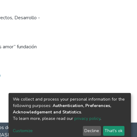
yectos
,
Desarrollo -
ás amor” fundación
9
We collect and process your personal information for the
following purposes:
Authentication, Preferences,
Acknowledgement and Statistics
.
To learn more, please read our
privacy policy
.
 de atención: Lunes a viernes 9:00 a.m. a 6:00 p.m. Sábados
Customize
Decline
That's ok
RASIS