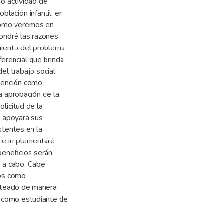
omo actividad de
blación infantil, en
 como veremos en
ondré las razones
miento del problema
ferencial que brinda
del trabajo social
rvención como
a aprobación de la
olicitud de la
e apoyara sus
stentes en la
é e implementaré
beneficios serán
 a cabo. Cabe
bos como
anteado de manera
o como estudiante de