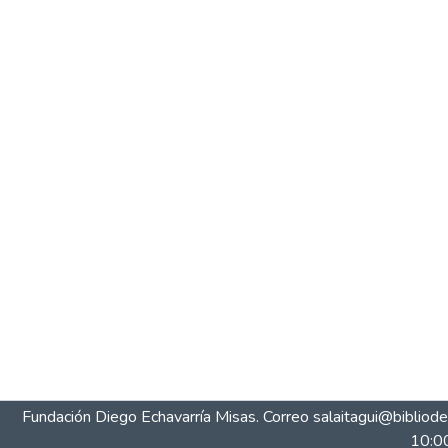
Fundación Diego Echavarría Misas. Correo salaitagui@biblio
10:00