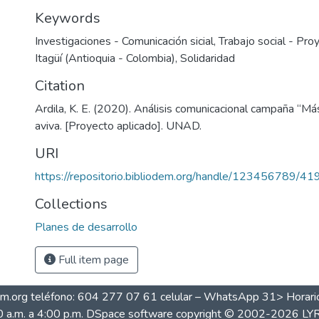
Keywords
Investigaciones - Comunicación sicial
,
Trabajo social - Pro
Itagüí (Antioquia - Colombia)
,
Solidaridad
Citation
Ardila, K. E. (2020). Análisis comunicacional campaña “M
aviva. [Proyecto aplicado]. UNAD.
URI
https://repositorio.bibliodem.org/handle/123456789/41
Collections
Planes de desarrollo
Full item page
dem.org teléfono: 604 277 07 61 celular – WhatsApp 31> Horarios
 a.m. a 4:00 p.m.
DSpace software
copyright © 2002-2026
LY