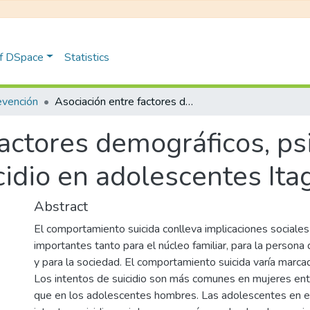
of DSpace
Statistics
evención
Asociación entre factores demográficos, psicosociales y de resiliencia con suicidio en adolescentes Itagüí 2012
actores demográficos, ps
icidio en adolescentes It
Abstract
El comportamiento suicida conlleva implicaciones sociale
importantes tanto para el núcleo familiar, para la persona 
y para la sociedad. El comportamiento suicida varía marc
Los intentos de suicidio son más comunes en mujeres en
que en los adolescentes hombres. Las adolescentes en 