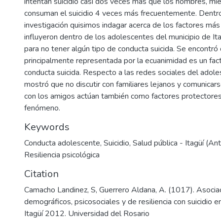
intentan suicidio casi dos veces más que los hombres, mi
consuman el suicidio 4 veces más frecuentemente. Dentr
investigación quisimos indagar acerca de los factores má
influyeron dentro de los adolescentes del municipio de It
para no tener algún tipo de conducta suicida. Se encontró q
principalmente representada por la ecuanimidad es un fact
conducta suicida. Respecto a las redes sociales del adole
mostró que no discutir con familiares lejanos y comunicar
con los amigos actúan también como factores protectore
fenómeno.
Keywords
Conducta adolescente
,
Suicidio
,
Salud pública - Itagüí (An
Resiliencia psicológica
Citation
Camacho Landinez, S, Guerrero Aldana, A. (1017). Asociac
demográficos, psicosociales y de resiliencia con suicidio 
Itagüí 2012. Universidad del Rosario