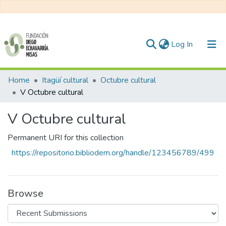
(current)
Log In
Communities & Collections
Home
Itagüí cultural
Octubre cultural
V Octubre cultural
All of DSpace
V Octubre cultural
Statistics
Permanent URI for this collection
https://repositorio.bibliodem.org/handle/123456789/499
Browse