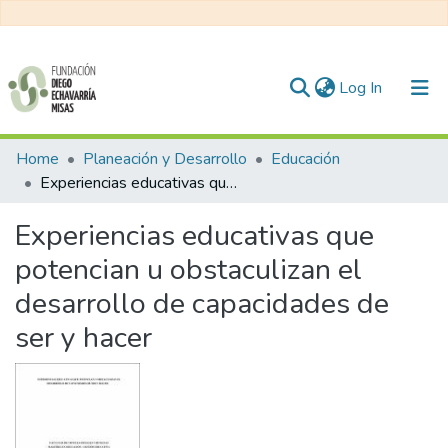
(current)
Log In
Communities & Collections
Home
Planeación y Desarrollo
Educación
Experiencias educativas que potencian u obstaculizan el desarrollo de capacidades de ser y hacer
All of DSpace
Experiencias educativas que
Statistics
potencian u obstaculizan el
desarrollo de capacidades de
ser y hacer