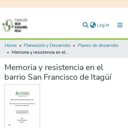
(current)
Log In
Communities & Collections
Home
Planeación y Desarrollo
Planes de desarrollo
Memoria y resistencia en el barrio San Francisco de Itagüí
All of DSpace
Memoria y resistencia en el
Statistics
barrio San Francisco de Itagüí