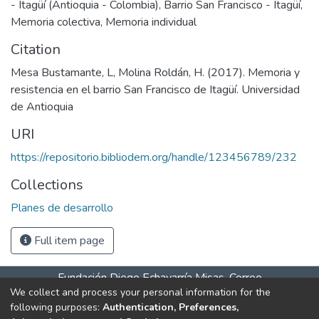
- Itagüí (Antioquia - Colombia)
,
Barrio San Francisco - Itagüí
,
Memoria colectiva
,
Memoria individual
Citation
Mesa Bustamante, L, Molina Roldán, H. (2017). Memoria y
resistencia en el barrio San Francisco de Itagüí. Universidad
de Antioquia
URI
https://repositorio.bibliodem.org/handle/123456789/232
Collections
Planes de desarrollo
Full item page
Fundación Diego Echavarría Misas. Correo
We collect and process your personal information for the
salaitagui@bibliodem.org teléfono: 604 277 07 61 celular –
following purposes:
Authentication, Preferences,
WhatsApp 31> Horarios de atención: Lunes a viernes 9:00