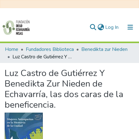
(current)
Log In
Communities & Collections
Home
Fundadores Biblioteca
Benedikta zur Nieden
Luz Castro de Gutiérrez Y Benedikta Zur Nieden de Echavarría, las dos caras de la beneficencia.
All of DSpace
Luz Castro de Gutiérrez Y
Statistics
Benedikta Zur Nieden de
Echavarría, las dos caras de la
beneficencia.