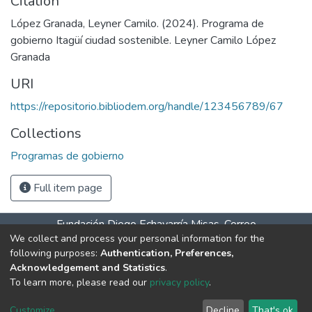
Citation
López Granada, Leyner Camilo. (2024). Programa de
gobierno Itagüí ciudad sostenible. Leyner Camilo López
Granada
URI
https://repositorio.bibliodem.org/handle/123456789/67
Collections
Programas de gobierno
Full item page
Fundación Diego Echavarría Misas. Correo
We collect and process your personal information for the
salaitagui@bibliodem.org teléfono: 604 277 07 61 celular –
following purposes:
Authentication, Preferences,
WhatsApp 31> Horarios de atención: Lunes a viernes 9:00
Acknowledgement and Statistics
.
a.m. a 6:00 p.m. Sábados 10:00 a.m. a 4:00 p.m.
DSpace
To learn more, please read our
privacy policy
.
software
copyright © 2002-2026
LYRASIS
Cookie
Privacy
End User
Send
Customize
Decline
That's ok