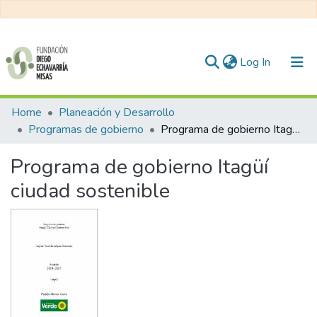
(current)
Log In
Communities & Collections
Home
Planeación y Desarrollo
Programas de gobierno
Programa de gobierno Itagüí ciudad sostenible
All of DSpace
Programa de gobierno Itagüí
Statistics
ciudad sostenible