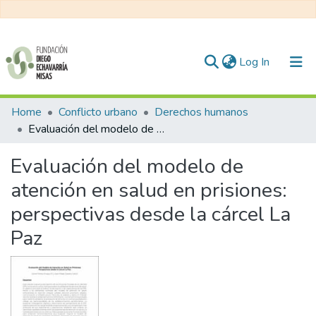
(current)
Log In
Communities & Collections
Home
Conflicto urbano
Derechos humanos
Evaluación del modelo de atención en salud en prisiones: perspectivas desde la cárcel La Paz
All of DSpace
Evaluación del modelo de
Statistics
atención en salud en prisiones:
perspectivas desde la cárcel La
Paz