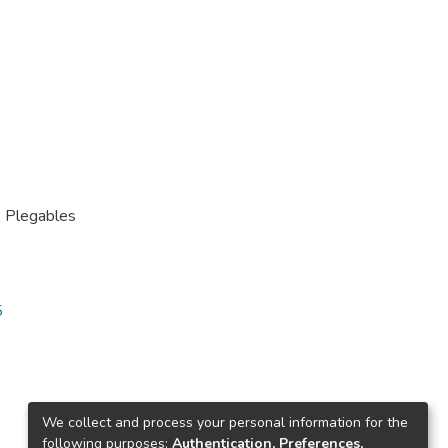
. Plegables
5
We collect and process your personal information for the
following purposes:
Authentication, Preferences,