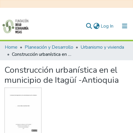
(current)
Log In
Communities & Collections
Home
Planeación y Desarrollo
Urbanismo y vivienda
Construcción urbanística en el municipio de Itagüí -Antioquia
All of DSpace
Construcción urbanística en el
Statistics
municipio de Itagüí -Antioquia