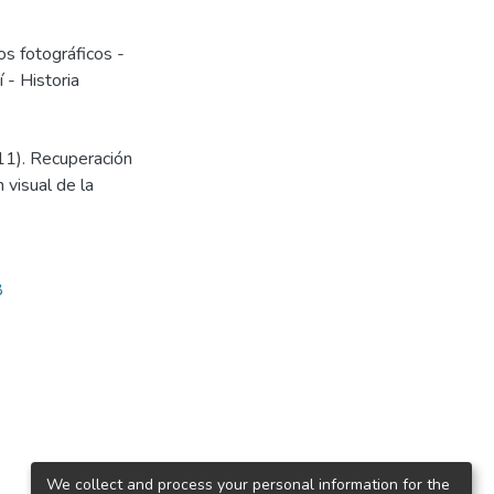
os fotográficos -
í - Historia
011). Recuperación
 visual de la
8
We collect and process your personal information for the