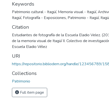
Keywords
Patrimonio cultural - Itagüí
,
Memoria visual - Itagüí
,
Archiv
Itagüí
,
Fotografía - Exposiciones
,
Patrimonio - Itagüí
,
Itagü
Citation
Estudiantes de fotografía de la Escuela Eladio Velez. (2
de la memoria visual de Itagüí II. Colectivo de investigación
Escuela Eladio Vélez
URI
https://repositorio.bibliodem.org/handle/123456789/15
Collections
Patrimonio
Full item page